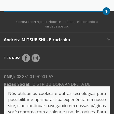
Confira endereços, telefones e horários, selecionando a
unidade abaixo:
Andreta MITSUBISHI - Piracicaba
SIGA-NOS:
CNPJ:
08.851.019/0001-53
Razão Social:
DISTRIBUIDORA ANDRETA DE
VEICULOS LTDA-MITSUBISH PIRACICABA
Nós utilizamos cookies e outras tecnologias para
Endereço Matriz:
Rodovia SP, 135 - - Piracicaba-SP
possibilitar e aprimorar sua experiência em nosso
site, e ao continuar navegando em nossas páginas
você concorda com a coleta e uso de cookies. Para