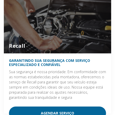
Recall
GARANTINDO SUA SEGURANÇA COM SERVIÇO
ESPECIALIZADO E CONFIÁVEL
Sua segurança é nossa prioridade. Em conformidade com
as normas estabelecidas pela montadora, oferecemos o
serviço de Recall para garantir que seu veículo esteja
sempre em condições ideais de uso. Nossa equipe está
preparada para realizar os ajustes necessários,
garantindo sua tranquilidade e segura
AGENDAR SERVIÇO