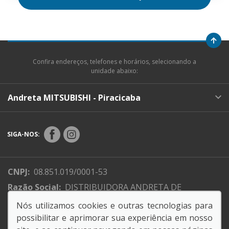
Confira endereços, telefones e horários, selecionando a
unidade abaixo:
Andreta MITSUBISHI - Piracicaba
SIGA-NOS:
CNPJ:
08.851.019/0001-53
Razão Social:
DISTRIBUIDORA ANDRETA DE
VEICULOS LTDA-MITSUBISH PIRACICABA
Nós utilizamos cookies e outras tecnologias para
Endereço Matriz:
Rodovia SP, 135 - - Piracicaba-SP
possibilitar e aprimorar sua experiência em nosso