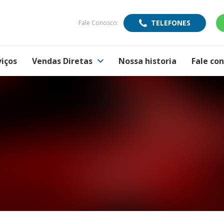
TELEFONES
Fale Conosco:
viços
Vendas Diretas
Nossa historia
Fale co