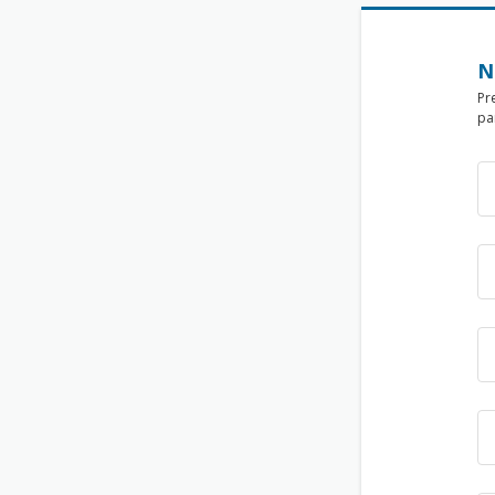
N
Pr
pa