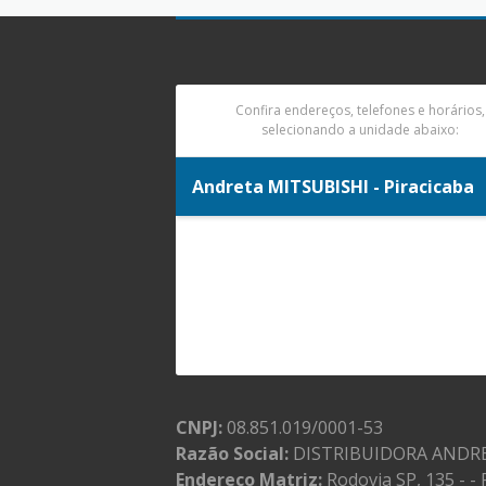
Confira endereços, telefones e horários,
selecionando a unidade abaixo:
Andreta MITSUBISHI - Piracicaba
CNPJ:
08.851.019/0001-53
Razão Social:
DISTRIBUIDORA ANDRE
Endereço Matriz:
Rodovia SP, 135 - -