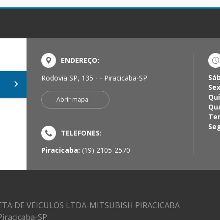
ENDEREÇO:
Sá
Rodovia SP, 135 - - Piracicaba-SP
Sex
Qui
Abrir mapa
Qua
Ter
Seg
TELEFONES:
Piracicaba:
(19) 2105-2570
TA DE VEICULOS LTDA-MITSUBISH PIRACICABA
 Piracicaba-SP