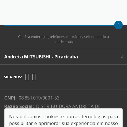
Confira endereços, telefones e horários, selecionando a
unidade abaixo:
Andreta MITSUBISHI - Piracicaba
SIGA-NOS:
CNPJ:
08.851.019/0001-53
Razão Social:
DISTRIBUIDORA ANDRETA DE
VEICULOS LTDA-MITSUBISH PIRACICABA
Nós utilizamos cookies e outras tecnologias para
Endereço Matriz:
Rodovia SP, 135 - - Piracicaba-SP
possibilitar e aprimorar sua experiência em nosso