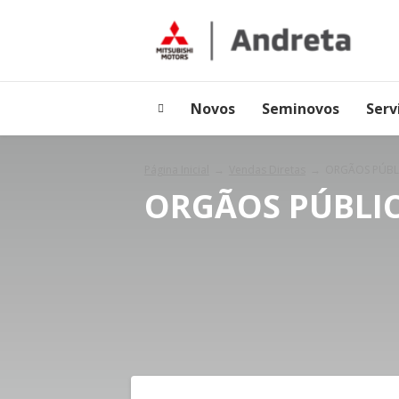
Novos
Seminovos
Serv
Página Inicial
Vendas Diretas
ORGÃOS PÚBL
ORGÃOS PÚBLI