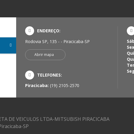
ENDEREÇO:
Sá
Rodovia SP, 135 - - Piracicaba-SP
Sex
Qui
Abrir mapa
Qua
Ter
Seg
TELEFONES:
Piracicaba:
(19) 2105-2570
TA DE VEICULOS LTDA-MITSUBISH PIRACICABA
 Piracicaba-SP