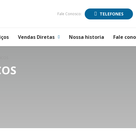
TELEFONES
Fale Conosco:
iços
Vendas Diretas
Nossa historia
Fale con
ICOS
COS