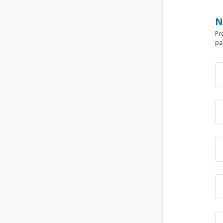
N
Pr
pa