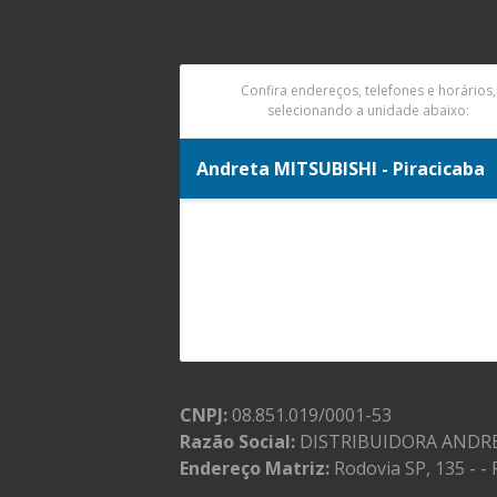
Confira endereços, telefones e horários,
selecionando a unidade abaixo:
Andreta MITSUBISHI - Piracicaba
CNPJ:
08.851.019/0001-53
Razão Social:
DISTRIBUIDORA ANDRE
Endereço Matriz:
Rodovia SP, 135 - -