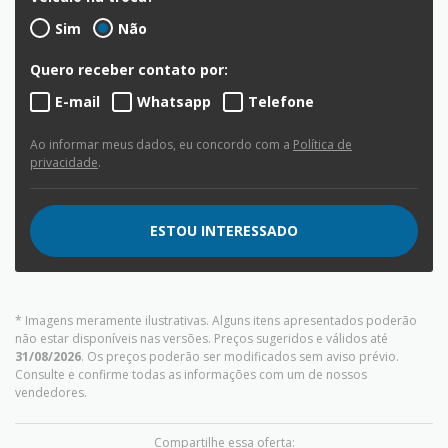
Sim
Não
Quero receber contato por:
E-mail
Whatsapp
Telefone
Ao informar meus dados, eu concordo com a
Política de
privacidade
.
ESTOU INTERESSADO
* Imagens meramente ilustrativas. Alguns itens apresentados poderão
não estar disponíveis nas versões. Preços sugeridos e válidos até
31/08/2026
. Os preços poderão ser modificados sem aviso prévio.
Consulte e confirme todas as informações com um de nossos
vendedores.
Compartilhe essa oferta: