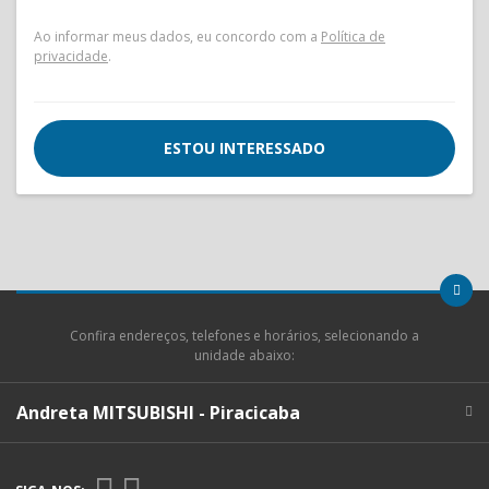
Ao informar meus dados, eu concordo com a
Política de
privacidade
.
ESTOU INTERESSADO
Confira endereços, telefones e horários, selecionando a
unidade abaixo:
Andreta MITSUBISHI - Piracicaba