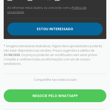
Ao informar meus dados, eu concordo com a
Política de
privacidade
.
ESTOU INTERESSADO
* Imagens meramente ilustrativas. Alguns itens apresentados poderão
não estar disponíveis nas versões. Preços sugeridos e válidos de
31/08/2026
. Os preços poderão ser modificados sem aviso prévio.
Consulte e confirme todas as informações com um de nossos
vendedores.
Compartilhe nas redes sociais!
NEGOCIE PELO WHATSAPP