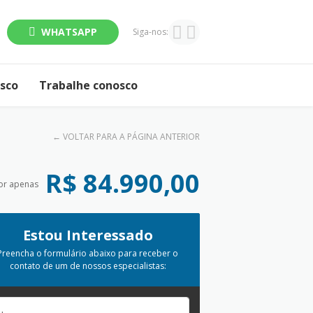
WHATSAPP
Siga-nos:
osco
Trabalhe conosco
←
VOLTAR PARA A PÁGINA ANTERIOR
R$ 84.990,00
or apenas
Estou Interessado
Preencha o formulário abaixo para receber o
contato de um de nossos especialistas: