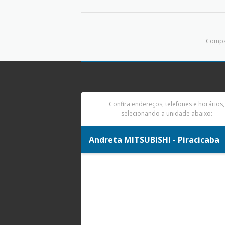
Compar
Confira endereços, telefones e horários,
selecionando a unidade abaixo:
Andreta MITSUBISHI - Piracicaba