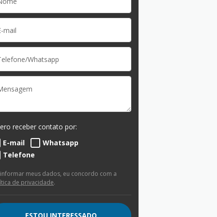
ero receber contato por:
E-mail
Whatsapp
Telefone
 informar meus dados, eu concordo com a
ítica de privacidade
.
ESTOU INTERESSADO