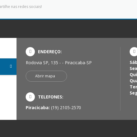
tilhe nas redes sociais!
ENDEREÇO:
Sá
Rodovia SP, 135 - - Piracicaba-SP
Sex
Qui
Abrir mapa
Qua
Ter
Seg
TELEFONES:
Piracicaba:
(19) 2105-2570