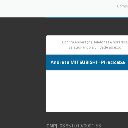
Compar
Confira endereços, telefones e horários,
selecionando a unidade abaixo:
Andreta MITSUBISHI - Piracicaba
CNPJ:
08.851.019/0001-53