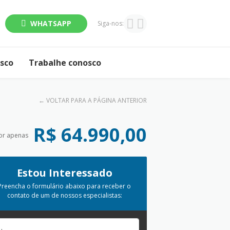
WHATSAPP
Siga-nos:
osco
Trabalhe conosco
←
VOLTAR PARA A PÁGINA ANTERIOR
R$ 64.990,00
or apenas
Estou Interessado
Preencha o formulário abaixo para receber o
contato de um de nossos especialistas: