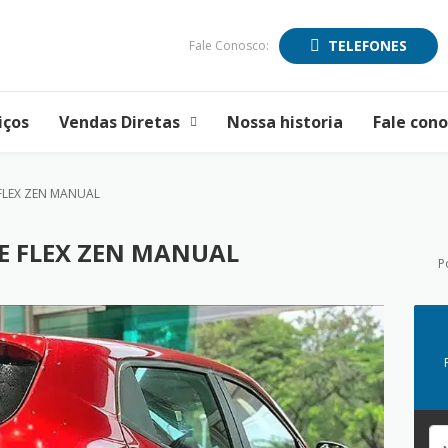
TELEFONES
Fale Conosco:
iços
Vendas Diretas
Nossa historia
Fale con
 FLEX ZEN MANUAL
CE FLEX ZEN MANUAL
P