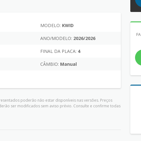
MODELO:
KWID
FA
L
ANO/MODELO:
2026/2026
FINAL DA PLACA:
4
CÂMBIO:
Manual
presentados poderão não estar disponíveis nas versões. Preços
derão ser modificados sem aviso prévio. Consulte e confirme todas