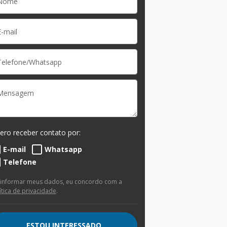
ero receber contato por:
E-mail
Whatsapp
Telefone
 informar meus dados, eu concordo com a
ítica de privacidade
.
ESTOU INTERESSADO