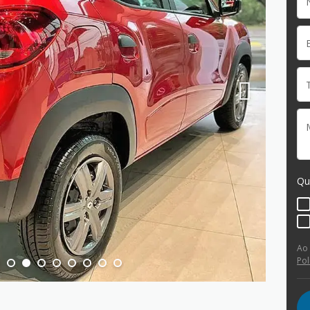
Qu
Ao
Pol