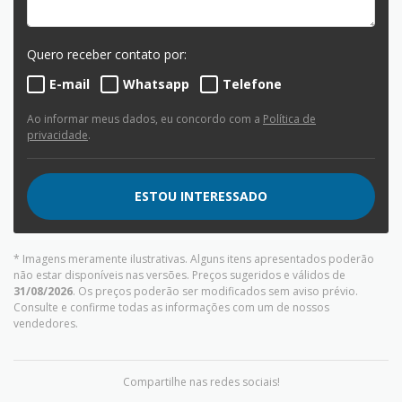
Quero receber contato por:
E-mail
Whatsapp
Telefone
Ao informar meus dados, eu concordo com a
Política de
privacidade
.
ESTOU INTERESSADO
* Imagens meramente ilustrativas. Alguns itens apresentados poderão
não estar disponíveis nas versões. Preços sugeridos e válidos de
31/08/2026
. Os preços poderão ser modificados sem aviso prévio.
Consulte e confirme todas as informações com um de nossos
vendedores.
Compartilhe nas redes sociais!