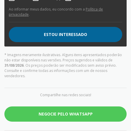
Ao informar meus dados, eu concordo com a
Política de
privacidade
.
ESTOU INTERESSADO
* Imagens meramente ilustrativas. Alguns itens apresentados poderão
não estar disponíveis nas versões. Preços sugeridos e válidos de
31/08/2026
. Os preços poderão ser modificados sem aviso prévio.
Consulte e confirme todas as informações com um de nossos
vendedores.
Compartilhe nas redes sociais!
NEGOCIE PELO WHATSAPP