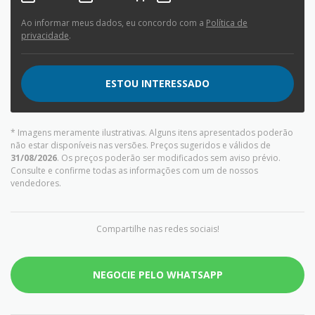
Ao informar meus dados, eu concordo com a
Política de
privacidade
.
ESTOU INTERESSADO
* Imagens meramente ilustrativas. Alguns itens apresentados poderão
não estar disponíveis nas versões. Preços sugeridos e válidos de
31/08/2026
. Os preços poderão ser modificados sem aviso prévio.
Consulte e confirme todas as informações com um de nossos
vendedores.
Compartilhe nas redes sociais!
NEGOCIE PELO WHATSAPP