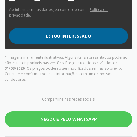
Ao informar meus dados, eu concordo com a
Política de
privacidade
.
ESTOU INTERESSADO
* Imagens meramente ilustrativas. Alguns itens apresentados poderão
não estar disponíveis nas versões. Preços sugeridos e válidos de
31/08/2026
. Os preços poderão ser modificados sem aviso prévio.
Consulte e confirme todas as informações com um de nossos
vendedores.
Compartilhe nas redes sociais!
NEGOCIE PELO WHATSAPP