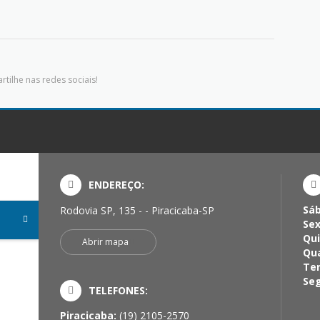
tilhe nas redes sociais!
ENDEREÇO:
Sá
Rodovia SP, 135 - - Piracicaba-SP
Sex
Qui
Abrir mapa
Qua
Ter
Seg
TELEFONES:
Piracicaba:
(19) 2105-2570