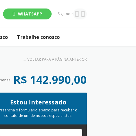
WHATSAPP
Siga-nos:
osco
Trabalhe conosco
←
VOLTAR PARA A PÁGINA ANTERIOR
R$ 142.990,00
apenas
Estou Interessado
Preencha o formulário abaixo para receber o
contato de um de nossos especialistas: