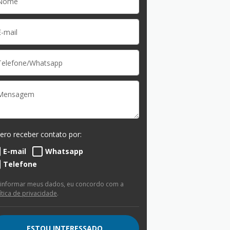
ero receber contato por:
E-mail
Whatsapp
Telefone
 informar meus dados, eu concordo com a
ítica de privacidade
.
ESTOU INTERESSADO