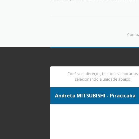
Compar
Confira endereços, telefones e horários,
selecionando a unidade abaixo:
Andreta MITSUBISHI - Piracicaba