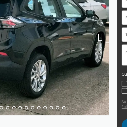
Qu
Ao
Pol