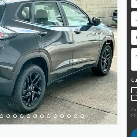
Qu
Ao
Pol