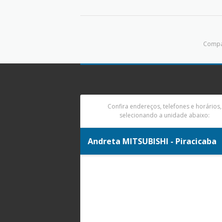
Compar
Confira endereços, telefones e horários,
selecionando a unidade abaixo:
Andreta MITSUBISHI - Piracicaba