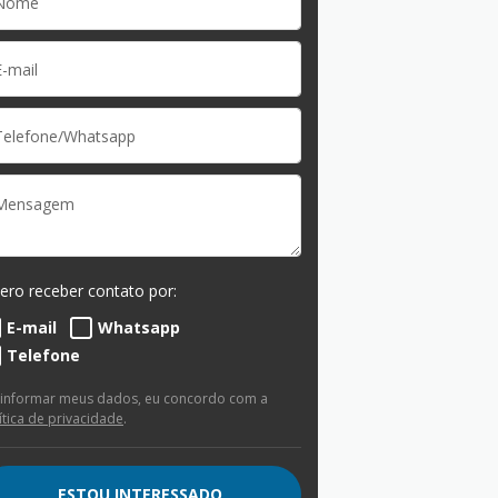
ero receber contato por:
E-mail
Whatsapp
Telefone
 informar meus dados, eu concordo com a
ítica de privacidade
.
ESTOU INTERESSADO