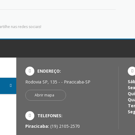
tilhe nas redes sociais!
ENDEREÇO:
Sá
Rodovia SP, 135 - - Piracicaba-SP
Sex
Qui
Abrir mapa
Qua
Ter
Seg
TELEFONES:
Piracicaba:
(19) 2105-2570