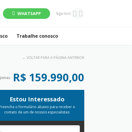
WHATSAPP
Siga-nos:
osco
Trabalhe conosco
←
VOLTAR PARA A PÁGINA ANTERIOR
R$ 159.990,00
apenas
Estou Interessado
Preencha o formulário abaixo para receber o
contato de um de nossos especialistas: